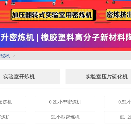
密炼机
>
实验室开炼机
实验室压片硫化机
型密炼机
0.2L小型密炼机
0.5
密炼机
5L小型密炼机
8L_