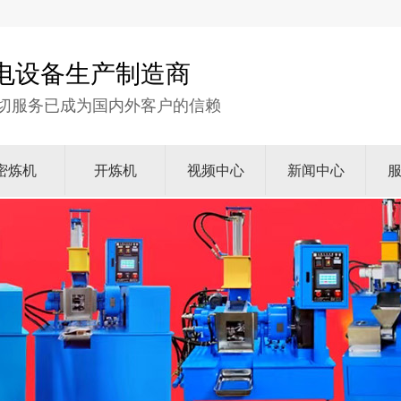
电设备生产制造商
切服务已成为国内外客户的信赖
密炼机
开炼机
视频中心
新闻中心