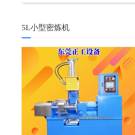
5L小型密炼机