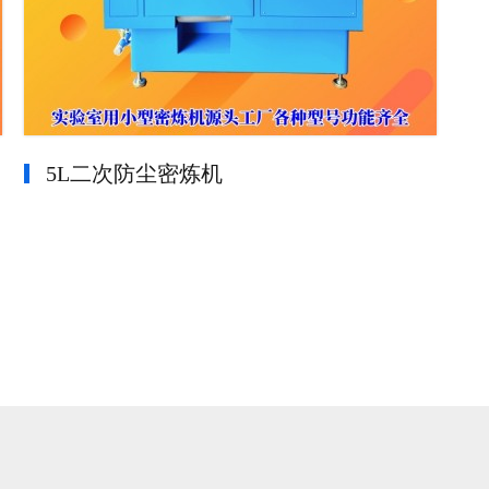
5L二次防尘密炼机