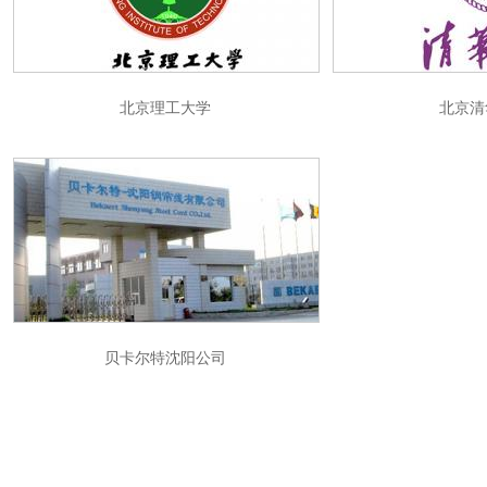
北京理工大学
北京清
贝卡尔特沈阳公司