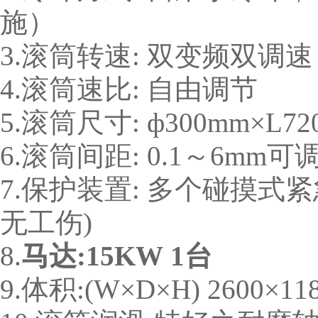
施）
3.滚筒转速: 双变频双调速
4.滚筒速比: 自由调节
5.滚筒尺寸: ф300mm×
6.滚筒间距: 0.1～6mm可
7.保护装置: 多个碰摸式
无工伤)
8.
马达
:
15
KW
1
台
9.体积:(W×D×H) 2600×11