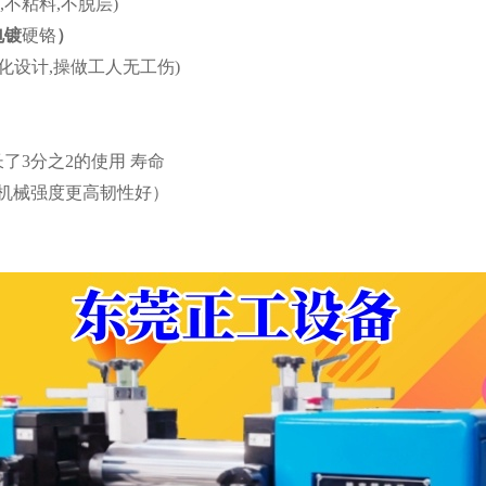
理,不粘料,不脱层)
电镀
硬铬
）
性化设计,操做工人无工伤)
套加长了3分之2的使用 寿命
小机械强度更高韧性好）