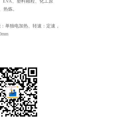
、EVA、塑料颗粒、化工原
、热炼。
能：单独电加热、转速：定速，
0mm