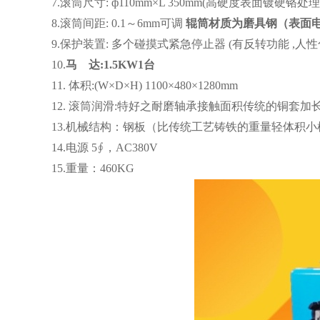
7.滚筒尺寸: ф110mm×L 350mm(高硬度表面镀硬铬处
8.滚筒间距: 0.1～6mm可调
辊筒材质为磨具钢（表面
9.保护装置: 多个碰摸式紧急停止器 (有反转功能 ,人
10.
马
达
:1
.5
KW1
台
11. 体积:(W×D×H) 1100×480×1280mm
12. 滚筒润滑:特好之耐磨轴承接触面积传统的铜
13.机械结构：钢板（比传统工艺铸铁的重量轻体积
14.电源 5∮，AC380V
15.重量：460KG